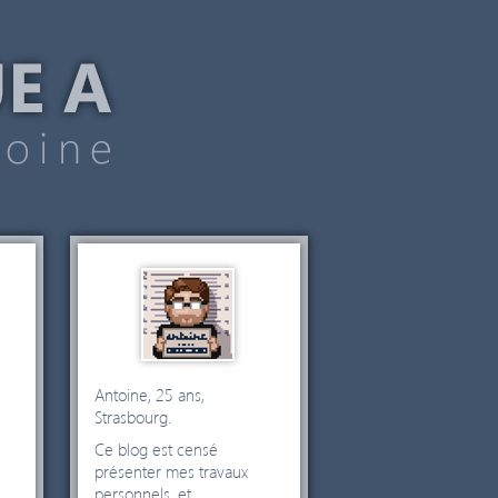
Antoine, 25 ans,
Strasbourg.
Ce blog est censé
a
présenter mes travaux
personnels, et