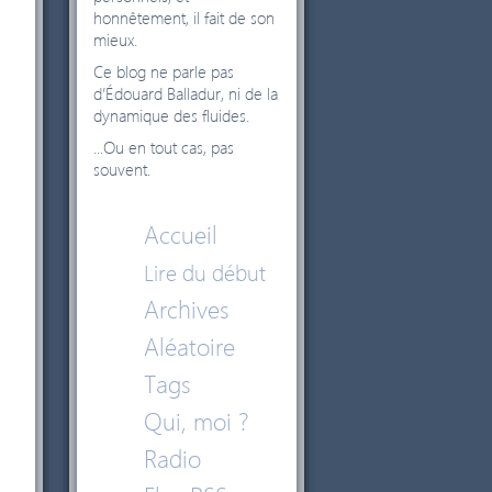
honnêtement, il fait de son
mieux.
Ce blog ne parle pas
d’Édouard Balladur, ni de la
dynamique des fluides.
...Ou en tout cas, pas
souvent.
Accueil
Lire du début
Archives
Aléatoire
Tags
Qui, moi ?
Radio