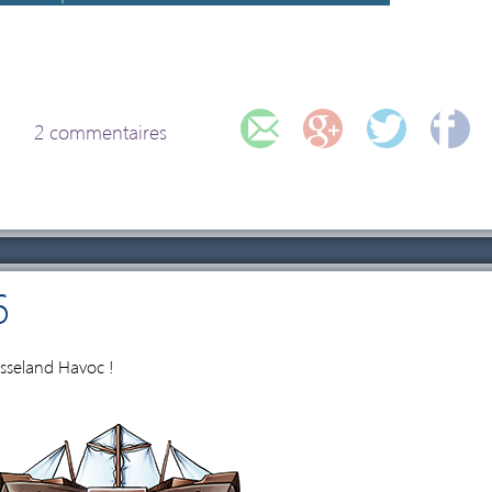
2 commentaires
6
1
asseland Havoc !