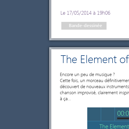
Le 17/05/2014 à 19h06
Bande-dessinée
The Element of
Encore un peu de musique ?
Cette fois, un morceau définitivement p
découvert de nouveaux instruments vi
chanson improvisé, clairement inspiré
à ça...
00:
The Element