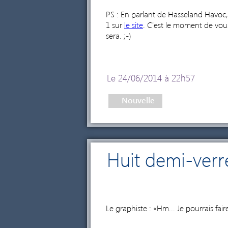
PS : En parlant de Hasseland Havoc,
1 sur
le site
. C'est le moment de vous
sera. ;-)
Le 24/06/2014 à 22h57
Nouvelle
Huit demi-verr
Le graphiste : «Hm... Je pourrais fai